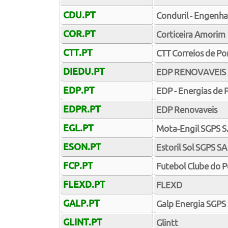
CDU.PT
Conduril - Engenha
COR.PT
Corticeira Amorim
CTT.PT
CTT Correios de Po
DIEDU.PT
EDP RENOVAVEIS 
EDP.PT
EDP - Energias de P
EDPR.PT
EDP Renovaveis
EGL.PT
Mota-Engil SGPS S
ESON.PT
Estoril Sol SGPS SA
FCP.PT
Futebol Clube do Po
FLEXD.PT
FLEXD
GALP.PT
Galp Energia SGPS 
GLINT.PT
Glintt