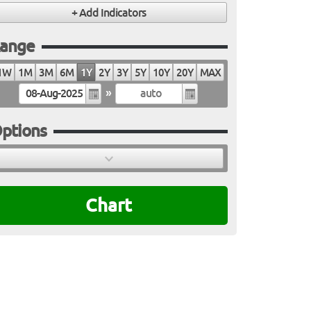
ange
1W
1M
3M
6M
1Y
2Y
3Y
5Y
10Y
20Y
MAX
»
ptions
Chart