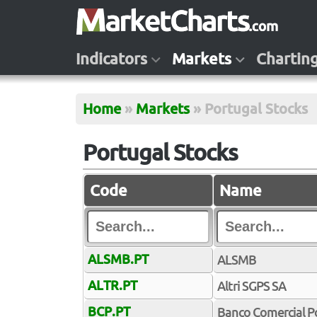
Indicators
Markets
Chartin
Home
»
Markets
»
Portugal Stocks
Portugal Stocks
Code
Name
ALSMB.PT
ALSMB
ALTR.PT
Altri SGPS SA
BCP.PT
Banco Comercial P