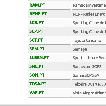
RAM.PT
Ramada Investiment
RENE.PT
REN - Redes Energé
SCB.PT
Sporting Clube de 
SCP.PT
Sporting Clube de 
SCT.PT
Toyota Caetano
SEM.PT
Semapa
SLBEN.PT
Sport Lisboa e Benf
SNC.PT
Sonaecom SGPS
SON.PT
Sonae SGPS SA
TDSA.PT
Teixeira Duarte, S.
VAF.PT
Vista Alegre Atlant