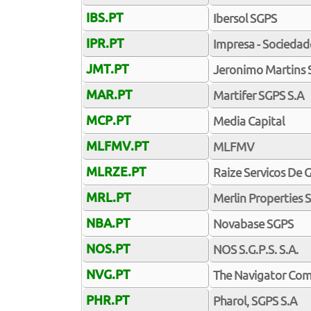
IBS.PT
Ibersol SGPS
IPR.PT
Impresa - Sociedade
JMT.PT
Jeronimo Martins 
MAR.PT
Martifer SGPS S.A
MCP.PT
Media Capital
MLFMV.PT
MLFMV
MLRZE.PT
Raize Servicos De 
MRL.PT
Merlin Properties 
NBA.PT
Novabase SGPS
NOS.PT
NOS S.G.P.S. S.A.
NVG.PT
The Navigator Co
PHR.PT
Pharol, SGPS S.A