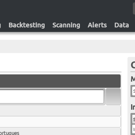
g
Backtesting
Scanning
Alerts
Data
M
I
I
ortugues