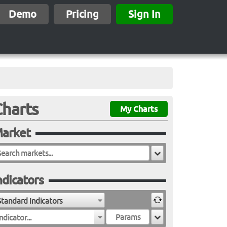
Demo
Pricing
Sign In
Charts
My Charts
arket
ndicators
Standard Indicators
ndicator...