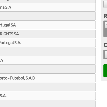
ria S.A
R
rtugal SA
RIGHTS SA
ortugal S.A.
O
.A
rto - Futebol, S.A.D
S.A.