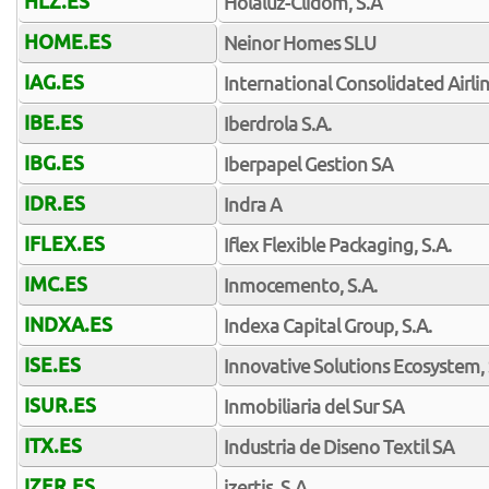
HLZ.ES
Holaluz-Clidom, S.A
HOME.ES
Neinor Homes SLU
IAG.ES
International Consolidated Airli
IBE.ES
Iberdrola S.A.
IBG.ES
Iberpapel Gestion SA
IDR.ES
Indra A
IFLEX.ES
Iflex Flexible Packaging, S.A.
IMC.ES
Inmocemento, S.A.
INDXA.ES
Indexa Capital Group, S.A.
ISE.ES
Innovative Solutions Ecosystem, 
ISUR.ES
Inmobiliaria del Sur SA
ITX.ES
Industria de Diseno Textil SA
IZER.ES
izertis, S.A