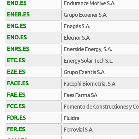
END.ES
Endurance Motive S.A.
ENER.ES
Grupo Ecoener S.A.
ENG.ES
Enagás S.A.
ENO.ES
Elecnor S.A
ENRS.ES
Enerside Energy, S.A.
ETC.ES
Energy Solar Tech S.L.
EZE.ES
Grupo Ezentis S.A
FACE.ES
Facephi Biometria, S.A
FAE.ES
Faes Farma SA
FCC.ES
Fomento de Construcciones y Co
FDR.ES
Fluidra
FER.ES
Ferrovial S.A.