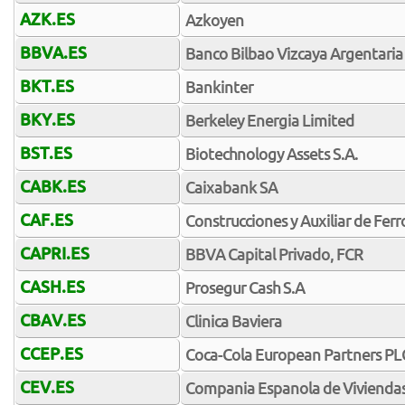
AZK.ES
Azkoyen
BBVA.ES
Banco Bilbao Vizcaya Argentaria
BKT.ES
Bankinter
BKY.ES
Berkeley Energia Limited
BST.ES
Biotechnology Assets S.A.
CABK.ES
Caixabank SA
CAF.ES
Construcciones y Auxiliar de Ferro
CAPRI.ES
BBVA Capital Privado, FCR
CASH.ES
Prosegur Cash S.A
CBAV.ES
Clinica Baviera
CCEP.ES
Coca-Cola European Partners PL
CEV.ES
Compania Espanola de Viviendas 