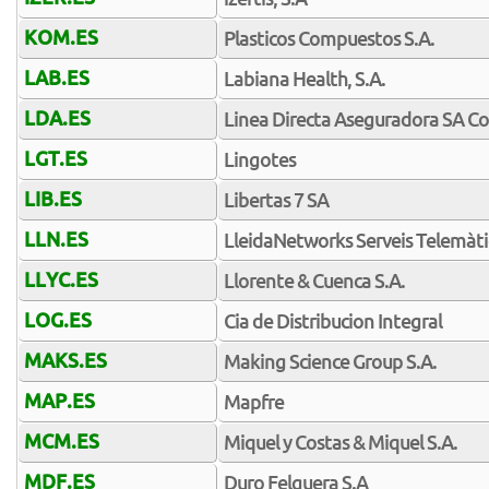
KOM.ES
Plasticos Compuestos S.A.
LAB.ES
Labiana Health, S.A.
LDA.ES
Linea Directa Aseguradora SA C
LGT.ES
Lingotes
LIB.ES
Libertas 7 SA
LLN.ES
LleidaNetworks Serveis Telemàti
LLYC.ES
Llorente & Cuenca S.A.
LOG.ES
Cia de Distribucion Integral
MAKS.ES
Making Science Group S.A.
MAP.ES
Mapfre
MCM.ES
Miquel y Costas & Miquel S.A.
MDF.ES
Duro Felguera S.A