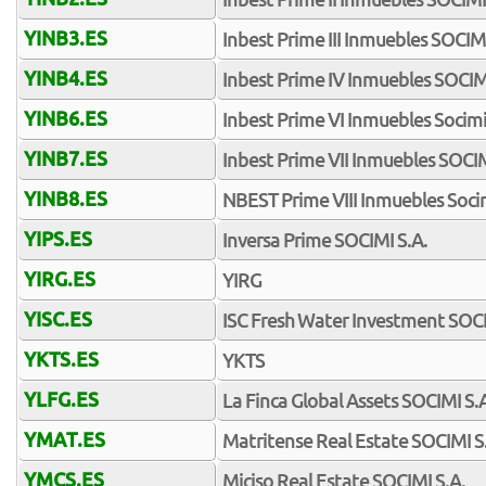
YINB3.ES
Inbest Prime III Inmuebles SOCIMI
YINB4.ES
Inbest Prime IV Inmuebles SOCIM
YINB6.ES
Inbest Prime VI Inmuebles Socim
YINB7.ES
Inbest Prime VII Inmuebles SOCIM
YINB8.ES
NBEST Prime VIII Inmuebles Soci
YIPS.ES
Inversa Prime SOCIMI S.A.
YIRG.ES
YIRG
YISC.ES
ISC Fresh Water Investment SOC
YKTS.ES
YKTS
YLFG.ES
La Finca Global Assets SOCIMI S.
YMAT.ES
Matritense Real Estate SOCIMI S
YMCS.ES
Miciso Real Estate SOCIMI S.A.