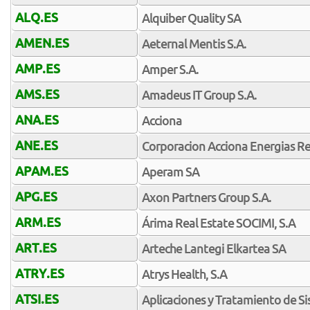
ALQ.ES
Alquiber Quality SA
AMEN.ES
Aeternal Mentis S.A.
AMP.ES
Amper S.A.
AMS.ES
Amadeus IT Group S.A.
ANA.ES
Acciona
ANE.ES
Corporacion Acciona Energias R
APAM.ES
Aperam SA
APG.ES
Axon Partners Group S.A.
ARM.ES
Árima Real Estate SOCIMI, S.A
ART.ES
Arteche Lantegi Elkartea SA
ATRY.ES
Atrys Health, S.A
ATSI.ES
Aplicaciones y Tratamiento de Si