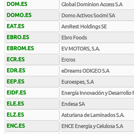
DOM.ES
Global Dominion Access S.A
DOMO.ES
Domo Activos Socimi SA
EAT.ES
AmRest Holdings SE
EBRO.ES
Ebro Foods
EBROM.ES
EV MOTORS, S.A.
ECR.ES
Ercros
EDR.ES
eDreams ODIGEO S.A
EEP.ES
Euroespes, S.A
EIDF.ES
Energía Innovación y Desarrollo 
ELE.ES
Endesa SA
ELZ.ES
Asturiana de Laminados S.A.
ENC.ES
ENCE Energía y Celulosa S.A