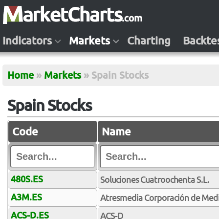
Indicators
Markets
Charting
Backte
Home
»
Markets
»
Spain Stocks
Spain Stocks
Code
Name
480S.ES
Soluciones Cuatroochenta S.L.
A3M.ES
Atresmedia Corporación de Medi
ACS-D.ES
ACS-D