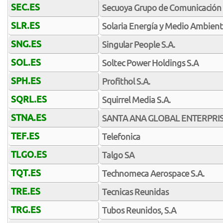
SEC.ES
Secuoya Grupo de Comunicación 
SLR.ES
Solaria Energía y Medio Ambient
SNG.ES
Singular People S.A.
SOL.ES
Soltec Power Holdings S.A
SPH.ES
Profithol S.A.
SQRL.ES
Squirrel Media S.A.
STNA.ES
SANTA ANA GLOBAL ENTERPRIS
TEF.ES
Telefonica
TLGO.ES
Talgo SA
TQT.ES
Technomeca Aerospace S.A.
TRE.ES
Tecnicas Reunidas
TRG.ES
Tubos Reunidos, S.A