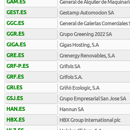
GAM.ES
General de Alquiler de Maquinari
GEST.ES
Gestamp Automocion SA
GGC.ES
General de Galerias Comerciales 
GGR.ES
Grupo Greening 2022 SA
GIGA.ES
Gigas Hosting, S.A
GRE.ES
Grenergy Renovables, S.A
GRF-P.ES
Grifols SA
GRF.ES
Grifols S.A.
GRI.ES
Griñó Ecologic, S.A
GSJ.ES
Grupo Empresarial San Jose SA
HAN.ES
Hannun SA
HBX.ES
HBX Group International plc