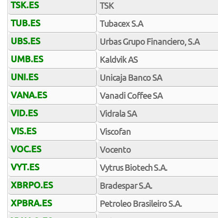
TSK.ES
TSK
TUB.ES
Tubacex S.A
UBS.ES
Urbas Grupo Financiero, S.A
UMB.ES
Kaldvik AS
UNI.ES
Unicaja Banco SA
VANA.ES
Vanadi Coffee SA
VID.ES
Vidrala SA
VIS.ES
Viscofan
VOC.ES
Vocento
VYT.ES
Vytrus Biotech S.A.
XBRPO.ES
Bradespar S.A.
XPBRA.ES
Petroleo Brasileiro S.A.