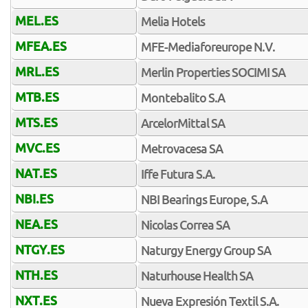
MEL.ES
Melia Hotels
MFEA.ES
MFE-Mediaforeurope N.V.
MRL.ES
Merlin Properties SOCIMI SA
MTB.ES
Montebalito S.A
MTS.ES
ArcelorMittal SA
MVC.ES
Metrovacesa SA
NAT.ES
Iffe Futura S.A.
NBI.ES
NBI Bearings Europe, S.A
NEA.ES
Nicolas Correa SA
NTGY.ES
Naturgy Energy Group SA
NTH.ES
Naturhouse Health SA
NXT.ES
Nueva Expresión Textil S.A.