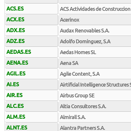
ACS.ES
ACS Actividades de Construccion 
ACX.ES
Acerinox
ADX.ES
Audax Renovables S.A.
ADZ.ES
Adolfo Domínguez, S.A
AEDAS.ES
Aedas Homes SL
AENA.ES
Aena SA
AGIL.ES
Agile Content, S.A
AI.ES
Airtificial Intelligence Structures
AIR.ES
Airbus Group SE
ALC.ES
Altia Consultores S.A.
ALM.ES
Almirall S.A.
ALNT.ES
Alantra Partners S.A.