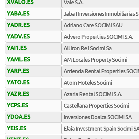
XVALO.ES
Vale S.A.
YABA.ES
Jaba I Inversiones Inmobiliarias 
YADR.ES
Adriano Care SOCIMI SAU
YADV.ES
Advero Properties SOCIMI S.A.
YAI1.ES
All Iron Re I Socimi Sa
YAML.ES
AM Locales Property Socimi
YARP.ES
Arrienda Rental Properties SOCI
YATO.ES
Atom Hoteles Socimi
YAZR.ES
Azaria Rental SOCIMI S.A.
YCPS.ES
Castellana Properties Socimi
YDOA.ES
Inversiones Doalca SOCIMI SA
YEIS.ES
Elaia Investment Spain Socimi S