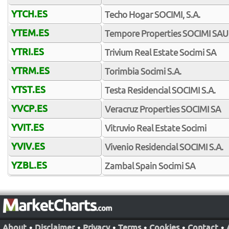
YTCH.ES
Techo Hogar SOCIMI, S.A.
YTEM.ES
Tempore Properties SOCIMI SAU
YTRI.ES
Trivium Real Estate Socimi SA
YTRM.ES
Torimbia Socimi S.A.
YTST.ES
Testa Residencial SOCIMI S.A.
YVCP.ES
Veracruz Properties SOCIMI SA
YVIT.ES
Vitruvio Real Estate Socimi
YVIV.ES
Vivenio Residencial SOCIMI S.A.
YZBL.ES
Zambal Spain Socimi SA
About
•
Disclaimer
•
Privacy
•
Terms
•
Cookies
•
Contact
•