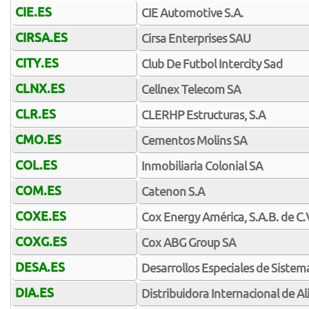
CIE.ES
CIE Automotive S.A.
CIRSA.ES
Cirsa Enterprises SAU
CITY.ES
Club De Futbol Intercity Sad
CLNX.ES
Cellnex Telecom SA
CLR.ES
CLERHP Estructuras, S.A
CMO.ES
Cementos Molins SA
COL.ES
Inmobiliaria Colonial SA
COM.ES
Catenon S.A
COXE.ES
Cox Energy América, S.A.B. de C.
COXG.ES
Cox ABG Group SA
DESA.ES
Desarrollos Especiales de Sistema
DIA.ES
Distribuidora Internacional de A