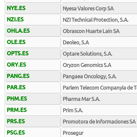
NYE.ES
Nyesa Valores Corp SA
NZI.ES
NZI Technical Protection, S.A.
OHLA.ES
Obrascon Huarte Lain SA
OLE.ES
Deoleo, S.A
OPTS.ES
Optare Solutions, S.A.
ORY.ES
Oryzon Genomics S.A
PANG.ES
Pangaea Oncology, S.A.
PAR.ES
Parlem Telecom Companyia de Te
PHM.ES
Pharma Mar S.A.
PRM.ES
Prim S.A.
PRS.ES
Promotora de Informaciones SA
PSG.ES
Prosegur