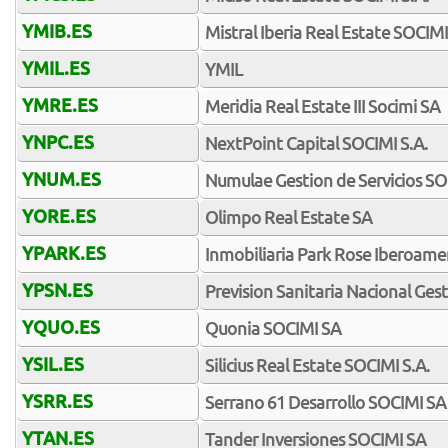
YMIB.ES
Mistral Iberia Real Estate SOCIMI
YMIL.ES
YMIL
YMRE.ES
Meridia Real Estate III Socimi SA
YNPC.ES
NextPoint Capital SOCIMI S.A.
YNUM.ES
Numulae Gestion de Servicios S
YORE.ES
Olimpo Real Estate SA
YPARK.ES
Inmobiliaria Park Rose Iberoame
YPSN.ES
Prevision Sanitaria Nacional Ges
YQUO.ES
Quonia SOCIMI SA
YSIL.ES
Silicius Real Estate SOCIMI S.A.
YSRR.ES
Serrano 61 Desarrollo SOCIMI SA
YTAN.ES
Tander Inversiones SOCIMI SA