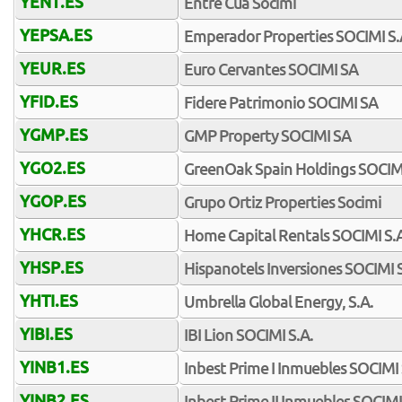
YENT.ES
Entre Cua Socimi
YEPSA.ES
Emperador Properties SOCIMI S.
YEUR.ES
Euro Cervantes SOCIMI SA
YFID.ES
Fidere Patrimonio SOCIMI SA
YGMP.ES
GMP Property SOCIMI SA
YGO2.ES
GreenOak Spain Holdings SOCIMI
YGOP.ES
Grupo Ortiz Properties Socimi
YHCR.ES
Home Capital Rentals SOCIMI S.
YHSP.ES
Hispanotels Inversiones SOCIMI 
YHTI.ES
Umbrella Global Energy, S.A.
YIBI.ES
IBI Lion SOCIMI S.A.
YINB1.ES
Inbest Prime I Inmuebles SOCIMI 
YINB2.ES
Inbest Prime II Inmuebles SOCIMI