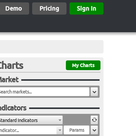
Demo
Pricing
Sign In
Charts
My Charts
arket
ndicators
Standard Indicators
ndicator...