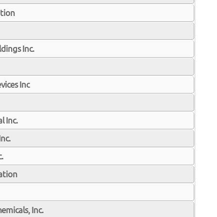
tion
dings Inc.
ices Inc
l Inc.
Inc.
.
ation
emicals, Inc.