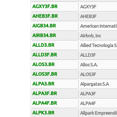
AGXY3F.BR
AGXY3F
AHEB3F.BR
AHEB3F
AIGB34.BR
American Internati
AIRB34.BR
Airbnb, Inc
ALLD3.BR
Allied Tecnologia S
ALLD3F.BR
ALLD3F
ALOS3.BR
Allos S.A.
ALOS3F.BR
ALOS3F
ALPA3.BR
Alpargatas S.A
ALPA3F.BR
ALPA3F
ALPA4F.BR
ALPA4F
ALPK3.BR
Allpark Empreendim