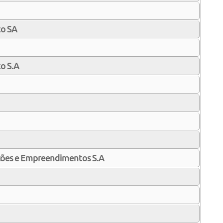
to SA
o S.A
ções e Empreendimentos S.A