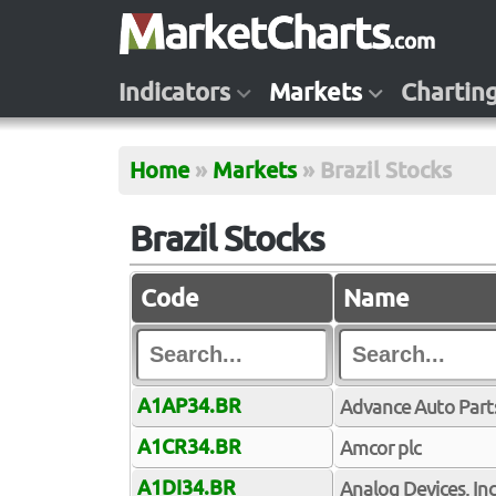
Indicators
Markets
Chartin
Home
»
Markets
»
Brazil Stocks
Brazil Stocks
Code
Name
A1AP34.BR
Advance Auto Parts
A1CR34.BR
Amcor plc
A1DI34.BR
Analog Devices, Inc