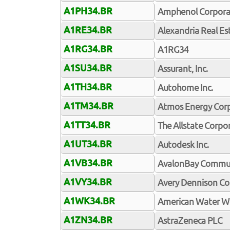
A1PH34.BR
Amphenol Corpora
A1RE34.BR
Alexandria Real Est
A1RG34.BR
A1RG34
A1SU34.BR
Assurant, Inc.
A1TH34.BR
Autohome Inc.
A1TM34.BR
Atmos Energy Cor
A1TT34.BR
The Allstate Corpo
A1UT34.BR
Autodesk Inc.
A1VB34.BR
AvalonBay Communi
A1VY34.BR
Avery Dennison Co
A1WK34.BR
American Water W
A1ZN34.BR
AstraZeneca PLC