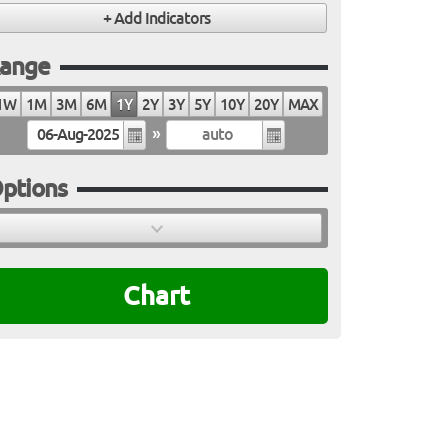
ange
1W
1M
3M
6M
1Y
2Y
3Y
5Y
10Y
20Y
MAX
»
ptions
Chart