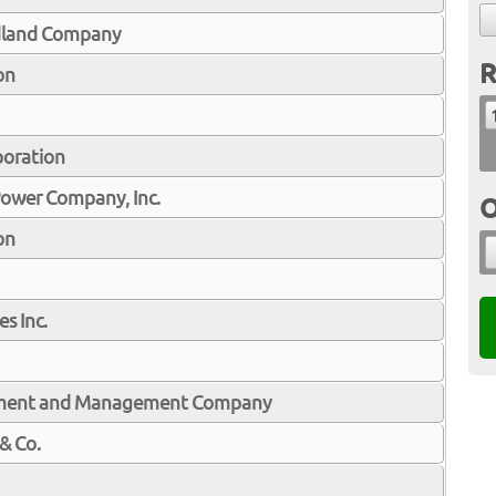
idland Company
R
on
poration
Power Company, Inc.
O
on
s Inc.
tment and Management Company
 & Co.