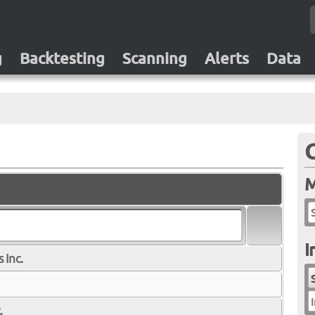
g
Backtesting
Scanning
Alerts
Data
M
I
 Inc.
I
.