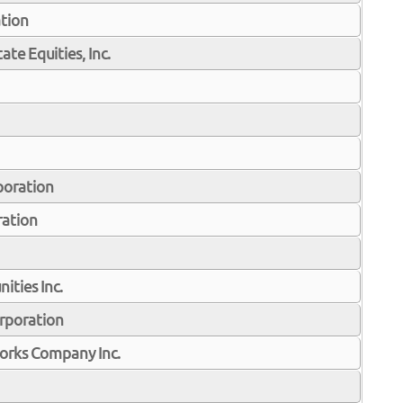
tion
ate Equities, Inc.
poration
ration
ties Inc.
rporation
orks Company Inc.