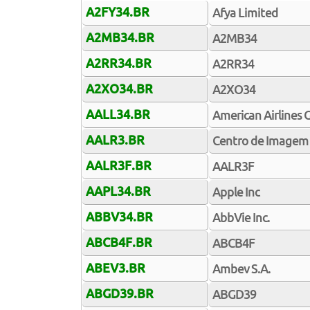
A2FY34.BR
Afya Limited
A2MB34.BR
A2MB34
A2RR34.BR
A2RR34
A2XO34.BR
A2XO34
AALL34.BR
American Airlines 
AALR3.BR
Centro de Imagem 
AALR3F.BR
AALR3F
AAPL34.BR
Apple Inc
ABBV34.BR
AbbVie Inc.
ABCB4F.BR
ABCB4F
ABEV3.BR
Ambev S.A.
ABGD39.BR
ABGD39