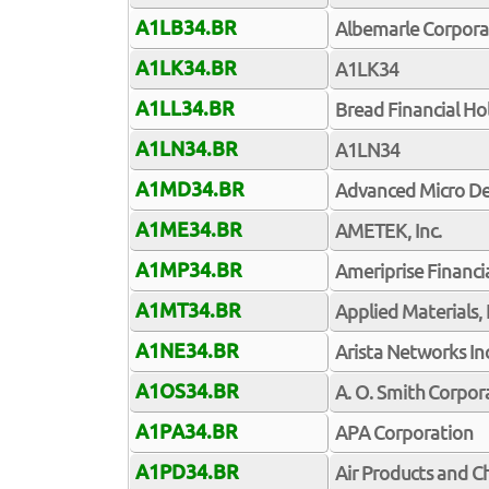
A1LB34.BR
Albemarle Corpora
A1LK34.BR
A1LK34
A1LL34.BR
Bread Financial Hol
A1LN34.BR
A1LN34
A1MD34.BR
Advanced Micro Dev
A1ME34.BR
AMETEK, Inc.
A1MP34.BR
Ameriprise Financia
A1MT34.BR
Applied Materials, 
A1NE34.BR
Arista Networks Inc
A1OS34.BR
A. O. Smith Corpor
A1PA34.BR
APA Corporation
A1PD34.BR
Air Products and Ch