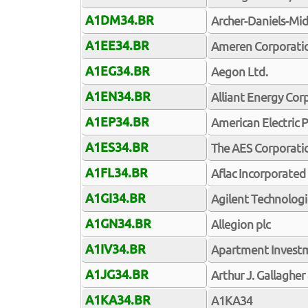
A1DM34.BR
Archer-Daniels-M
A1EE34.BR
Ameren Corporati
A1EG34.BR
Aegon Ltd.
A1EN34.BR
Alliant Energy Cor
A1EP34.BR
American Electric 
A1ES34.BR
The AES Corporati
A1FL34.BR
Aflac Incorporated
A1GI34.BR
Agilent Technologie
A1GN34.BR
Allegion plc
A1IV34.BR
Apartment Inves
A1JG34.BR
Arthur J. Gallagher
A1KA34.BR
A1KA34