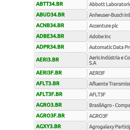
ABTT34.BR
Abbott Laboratori
ABUD34.BR
Anheuser-Busch In
ACNB34.BR
Accenture plc
ADBE34.BR
Adobe Inc
ADPR34.BR
Automatic Data Pro
Aeris Indústria e 
AERI3.BR
S.A
AERI3F.BR
AERI3F
AFLT3.BR
Afluente Transmiss
AFLT3F.BR
AFLT3F
AGRO3.BR
BrasilAgro - Compa
AGRO3F.BR
AGRO3F
AGXY3.BR
Agrogalaxy Partici