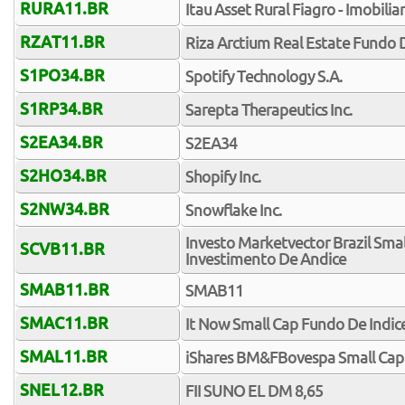
RURA11.BR
Itau Asset Rural Fiagro - Imobilia
RZAT11.BR
Riza Arctium Real Estate Fundo 
S1PO34.BR
Spotify Technology S.A.
S1RP34.BR
Sarepta Therapeutics Inc.
S2EA34.BR
S2EA34
S2HO34.BR
Shopify Inc.
S2NW34.BR
Snowflake Inc.
Investo Marketvector Brazil Smal
SCVB11.BR
Investimento De Andice
SMAB11.BR
SMAB11
SMAC11.BR
It Now Small Cap Fundo De Indic
SMAL11.BR
iShares BM&FBovespa Small Cap 
SNEL12.BR
FII SUNO EL DM 8,65