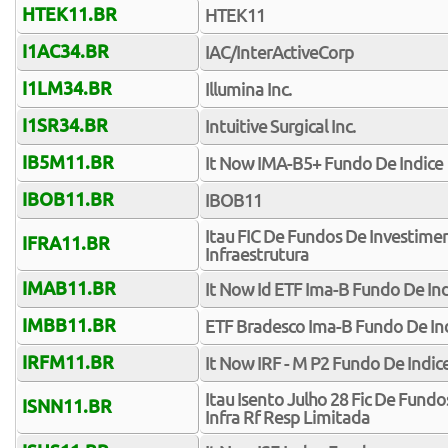
HTEK11.BR
HTEK11
I1AC34.BR
IAC/InterActiveCorp
I1LM34.BR
Illumina Inc.
I1SR34.BR
Intuitive Surgical Inc.
IB5M11.BR
It Now IMA-B5+ Fundo De Indice
IBOB11.BR
IBOB11
Itau FIC De Fundos De Investime
IFRA11.BR
Infraestrutura
IMAB11.BR
It Now Id ETF Ima-B Fundo De In
IMBB11.BR
ETF Bradesco Ima-B Fundo De In
IRFM11.BR
It Now IRF - M P2 Fundo De Indic
Itau Isento Julho 28 Fic De Fund
ISNN11.BR
Infra Rf Resp Limitada