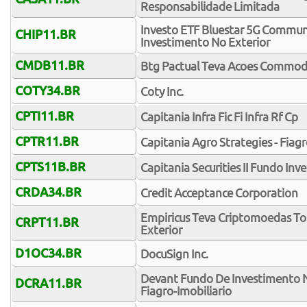
Responsabilidade Limitada
Investo ETF Bluestar 5G Communi
CHIP11.BR
Investimento No Exterior
CMDB11.BR
Btg Pactual Teva Acoes Commodit
COTY34.BR
Coty Inc.
CPTI11.BR
Capitania Infra Fic Fi Infra Rf Cp
CPTR11.BR
Capitania Agro Strategies - Fiagr
CPTS11B.BR
Capitania Securities II Fundo Inve
CRDA34.BR
Credit Acceptance Corporation
Empiricus Teva Criptomoedas To
CRPT11.BR
Exterior
D1OC34.BR
DocuSign Inc.
Devant Fundo De Investimento Na
DCRA11.BR
Fiagro-Imobiliario