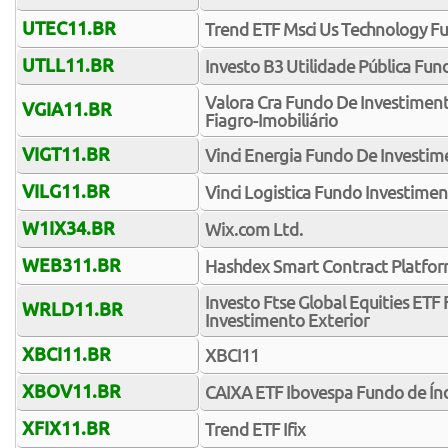
UTEC11.BR
Trend ETF Msci Us Technology F
UTLL11.BR
Investo B3 Utilidade Pública Fun
Valora Cra Fundo De Investimento
VGIA11.BR
Fiagro-Imobiliário
VIGT11.BR
Vinci Energia Fundo De Investim
VILG11.BR
Vinci Logistica Fundo Investiment
W1IX34.BR
Wix.com Ltd.
WEB311.BR
Hashdex Smart Contract Platfor
Investo Ftse Global Equities ETF
WRLD11.BR
Investimento Exterior
XBCI11.BR
XBCI11
XBOV11.BR
CAIXA ETF Ibovespa Fundo de Índ
XFIX11.BR
Trend ETF Ifix