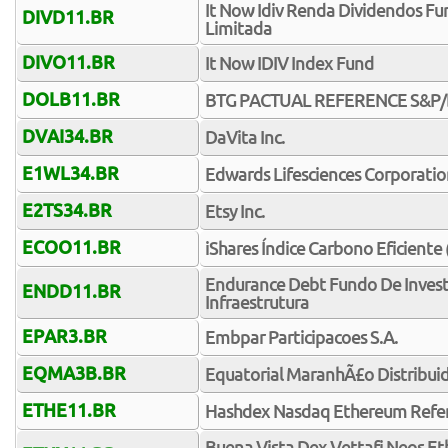
It Now Idiv Renda Dividendos Fu
DIVD11.BR
Limitada
DIVO11.BR
It Now IDIV Index Fund
DOLB11.BR
BTG PACTUAL REFERENCE S&P/
DVAI34.BR
DaVita Inc.
E1WL34.BR
Edwards Lifesciences Corporati
E2TS34.BR
Etsy Inc.
ECOO11.BR
iShares Índice Carbono Eficiente 
Endurance Debt Fundo De Inves
ENDD11.BR
Infraestrutura
EPAR3.BR
Embpar Participacoes S.A.
EQMA3B.BR
Equatorial MaranhÃ£o Distribuid
ETHE11.BR
Hashdex Nasdaq Ethereum Refere
Buena Vista Dex Vettafi Neos Et