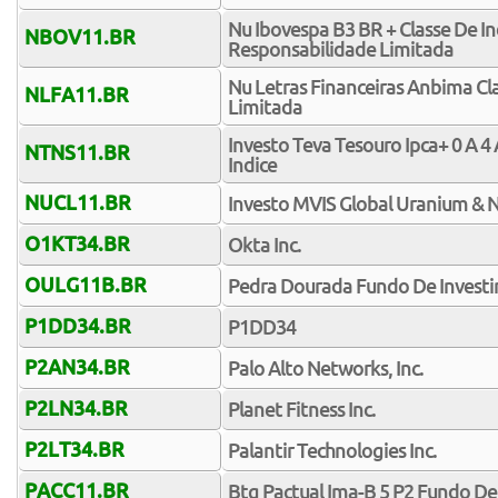
Nu Ibovespa B3 BR + Classe De In
NBOV11.BR
Responsabilidade Limitada
Nu Letras Financeiras Anbima Cla
NLFA11.BR
Limitada
Investo Teva Tesouro Ipca+ 0 A 
NTNS11.BR
Indice
NUCL11.BR
Investo MVIS Global Uranium & N
O1KT34.BR
Okta Inc.
OULG11B.BR
Pedra Dourada Fundo De Investime
P1DD34.BR
P1DD34
P2AN34.BR
Palo Alto Networks, Inc.
P2LN34.BR
Planet Fitness Inc.
P2LT34.BR
Palantir Technologies Inc.
PACC11.BR
Btg Pactual Ima-B 5 P2 Fundo De