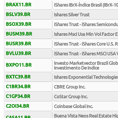
BRAX11.BR
iShares IBrX-Índice Brasil (IBrX-
BSLV39.BR
Ishares Silver Trust
BSOX39.BR
iShares Trust - iShares Semicond
BUSM39.BR
Ishares Msci Usa Min Vol Factor 
BUSR39.BR
iShares Trust - iShares Core U.S. 
BVLU39.BR
iShares Trust - iShares MSCI USA
Investo Marketvector Brazil Glo
BXPO11.BR
Investimento De Indice
BXTC39.BR
Ishares Exponential Technologie
C1BR34.BR
CBRE Group Inc.
C1GP34.BR
CoStar Group Inc.
C2OI34.BR
Coinbase Global Inc.
Buena Vista Neos Real Estate Hi
CASA11.BR