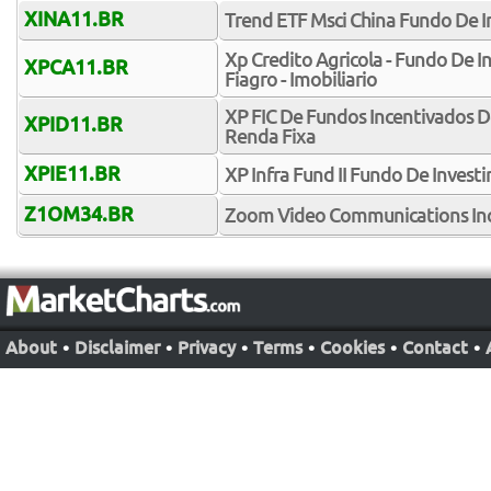
XINA11.BR
Trend ETF Msci China Fundo De I
Xp Credito Agricola - Fundo De I
XPCA11.BR
Fiagro - Imobiliario
XP FIC De Fundos Incentivados D
XPID11.BR
Renda Fixa
XPIE11.BR
XP Infra Fund II Fundo De Invest
Z1OM34.BR
Zoom Video Communications Inc
About
•
Disclaimer
•
Privacy
•
Terms
•
Cookies
•
Contact
•