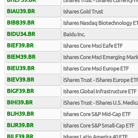
iShares Trust - iShares Currenc
BIAU39.BR
Ishares Gold Trust
BIBB39.BR
Ishares Nasdaq Biotechnology E
BIDU34.BR
Baidu Inc.
BIEF39.BR
Ishares Core Msci Eafe ETF
BIEM39.BR
Ishares Core Msci Emerging Mar
BIEU39.BR
Ishares Core Msci Europe ETF
BIEV39.BR
iShares Trust - iShares Europe ET
BIGF39.BR
Ishares Global Infrastructure ETF
BIHI39.BR
iShares Trust - iShares U.S. Medic
BIJH39.BR
Ishares Core S&P Mid-Cap ETF
BIJR39.BR
Ishares Core S&P Small-Cap ETF
BILF39.BR
Ishares Latin America 40 ETF