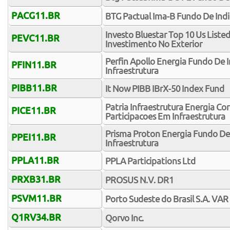
PACG11.BR
BTG Pactual Ima-B Fundo De Indi
Investo Bluestar Top 10 Us Liste
PEVC11.BR
Investimento No Exterior
Perfin Apollo Energia Fundo De
PFIN11.BR
Infraestrutura
PIBB11.BR
It Now PIBB IBrX-50 Index Fund
Patria Infraestrutura Energia C
PICE11.BR
Participacoes Em Infraestrutura
Prisma Proton Energia Fundo De
PPEI11.BR
Infraestrutura
PPLA11.BR
PPLA Participations Ltd
PRXB31.BR
PROSUS N.V. DR1
PSVM11.BR
Porto Sudeste do Brasil S.A.
Q1RV34.BR
Qorvo Inc.