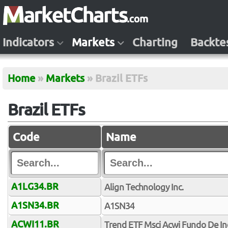
Indicators
Markets
Charting
Backte
Home
»
Markets
»
Brazil ETFs
Brazil ETFs
Code
Name
A1LG34.BR
Align Technology Inc.
A1SN34.BR
A1SN34
ACWI11.BR
Trend ETF Msci Acwi Fundo De In