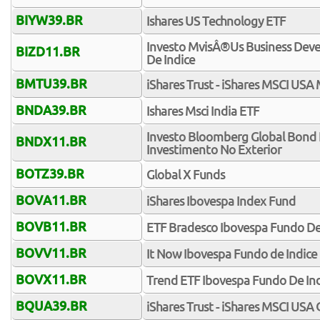
BIYW39.BR
Ishares US Technology ETF
Investo MvisÂ®Us Business Dev
BIZD11.BR
De Indice
BMTU39.BR
iShares Trust - iShares MSCI U
BNDA39.BR
Ishares Msci India ETF
Investo Bloomberg Global Bond 
BNDX11.BR
Investimento No Exterior
BOTZ39.BR
Global X Funds
BOVA11.BR
iShares Ibovespa Index Fund
BOVB11.BR
ETF Bradesco Ibovespa Fundo De
BOVV11.BR
It Now Ibovespa Fundo de Indice
BOVX11.BR
Trend ETF Ibovespa Fundo De In
BQUA39.BR
iShares Trust - iShares MSCI USA 