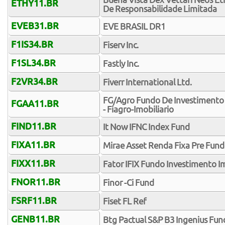
ETHY11.BR
De Responsabilidade Limitada
EVEB31.BR
EVE BRASIL DR1
F1IS34.BR
Fiserv Inc.
F1SL34.BR
Fastly Inc.
F2VR34.BR
Fiverr International Ltd.
FG/Agro Fundo De Investimento N
FGAA11.BR
- Fiagro-Imobiliario
FIND11.BR
It Now IFNC Index Fund
FIXA11.BR
Mirae Asset Renda Fixa Pre Fund
FIXX11.BR
Fator IFIX Fundo Investimento Imo
FNOR11.BR
Finor -Ci Fund
FSRF11.BR
Fiset FL Ref
GENB11.BR
Btg Pactual S&P B3 Ingenius Fun