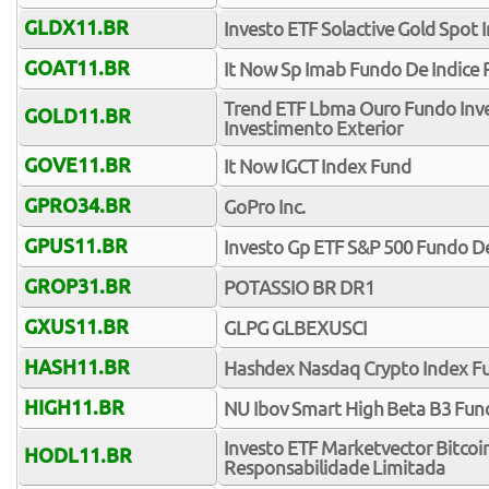
GLDX11.BR
Investo ETF Solactive Gold Spot 
GOAT11.BR
It Now Sp Imab Fundo De Indice
Trend ETF Lbma Ouro Fundo Inv
GOLD11.BR
Investimento Exterior
GOVE11.BR
It Now IGCT Index Fund
GPRO34.BR
GoPro Inc.
GPUS11.BR
Investo Gp ETF S&P 500 Fundo De
GROP31.BR
POTASSIO BR DR1
GXUS11.BR
GLPG GLBEXUSCI
HASH11.BR
Hashdex Nasdaq Crypto Index Fu
HIGH11.BR
NU Ibov Smart High Beta B3 Fund
Investo ETF Marketvector Bitcoin
HODL11.BR
Responsabilidade Limitada