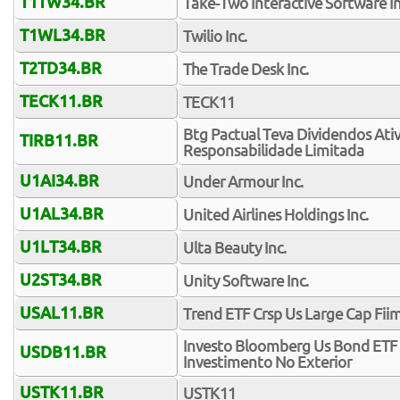
T1TW34.BR
Take-Two Interactive Software In
T1WL34.BR
Twilio Inc.
T2TD34.BR
The Trade Desk Inc.
TECK11.BR
TECK11
Btg Pactual Teva Dividendos Ativ
TIRB11.BR
Responsabilidade Limitada
U1AI34.BR
Under Armour Inc.
U1AL34.BR
United Airlines Holdings Inc.
U1LT34.BR
Ulta Beauty Inc.
U2ST34.BR
Unity Software Inc.
USAL11.BR
Trend ETF Crsp Us Large Cap Fiim
Investo Bloomberg Us Bond ETF 
USDB11.BR
Investimento No Exterior
USTK11.BR
USTK11