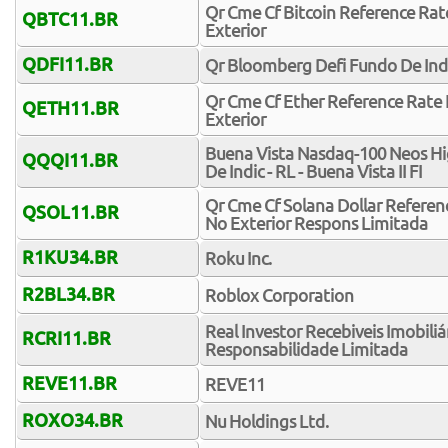
Qr Cme Cf Bitcoin Reference Rat
QBTC11.BR
Exterior
QDFI11.BR
Qr Bloomberg Defi Fundo De Indi
Qr Cme Cf Ether Reference Rate
QETH11.BR
Exterior
Buena Vista Nasdaq-100 Neos Hi
QQQI11.BR
De Indic - RL - Buena Vista II FI
Qr Cme Cf Solana Dollar Referen
QSOL11.BR
No Exterior Respons Limitada
R1KU34.BR
Roku Inc.
R2BL34.BR
Roblox Corporation
Real Investor Recebiveis Imobili
RCRI11.BR
Responsabilidade Limitada
REVE11.BR
REVE11
ROXO34.BR
Nu Holdings Ltd.