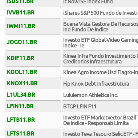
ISUS11.BR
It Now ISE Index Fund
IVVB11.BR
iShares S&P 500 Fundo de Invest
Buena Vista Gestora De Recursos
IWMI11.BR
Ind Fundo De Indice
Investo ETF Global Video Gamin
JOGO11.BR
Indice - Ie
Kinea Infra Fundo Investimento 
KDIF11.BR
Creditorios Infraestrutura
KDOL11.BR
Kinea Agro Income Usd Fiagro-Im
KNOX11.BR
Fip Knox Debt Infraestrutura
L1UL34.BR
Lululemon Athletica Inc.
LFIN11.BR
BTGP LFIN F11
Investo ETF Marketvector Brazil 
LFTB11.BR
De Indice - Responsab Limita
LFTS11.BR
Investo Teva Tesouro Selic ETF -