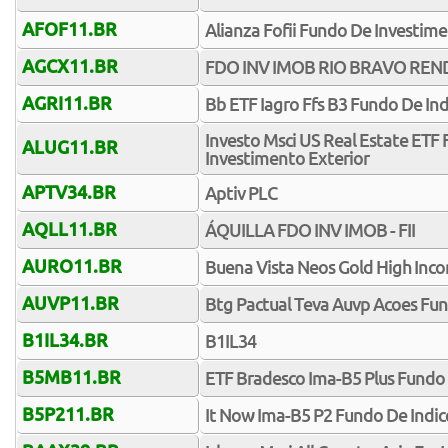
AFOF11.BR
Alianza Fofii Fundo De Investime
AGCX11.BR
FDO INV IMOB RIO BRAVO RENDA
AGRI11.BR
Bb ETF Iagro Ffs B3 Fundo De Ind
Investo Msci US Real Estate ETF
ALUG11.BR
Investimento Exterior
APTV34.BR
Aptiv PLC
AQLL11.BR
ÁQUILLA FDO INV IMOB - FII
AURO11.BR
Buena Vista Neos Gold High Inco
AUVP11.BR
Btg Pactual Teva Auvp Acoes Fu
B1IL34.BR
B1IL34
B5MB11.BR
ETF Bradesco Ima-B5 Plus Fundo 
B5P211.BR
It Now Ima-B5 P2 Fundo De Indic