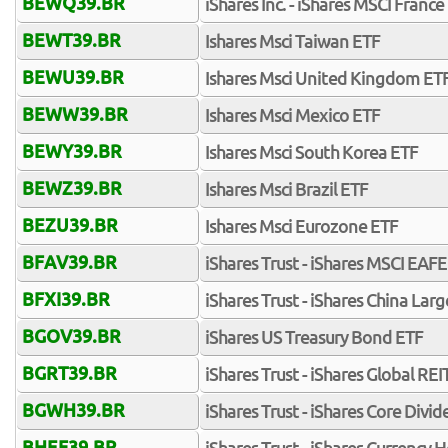
BEWQ39.BR
iShares Inc. - iShares MSCI France
BEWT39.BR
Ishares Msci Taiwan ETF
BEWU39.BR
Ishares Msci United Kingdom ET
BEWW39.BR
Ishares Msci Mexico ETF
BEWY39.BR
Ishares Msci South Korea ETF
BEWZ39.BR
Ishares Msci Brazil ETF
BEZU39.BR
Ishares Msci Eurozone ETF
BFAV39.BR
iShares Trust - iShares MSCI EAF
BFXI39.BR
iShares Trust - iShares China Lar
BGOV39.BR
iShares US Treasury Bond ETF
BGRT39.BR
iShares Trust - iShares Global REI
BGWH39.BR
iShares Trust - iShares Core Div
BHEF39.BR