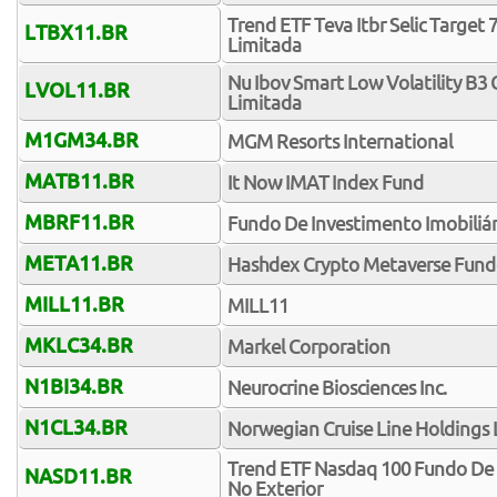
Trend ETF Teva Itbr Selic Target 
LTBX11.BR
Limitada
Nu Ibov Smart Low Volatility B3 
LVOL11.BR
Limitada
M1GM34.BR
MGM Resorts International
MATB11.BR
It Now IMAT Index Fund
MBRF11.BR
Fundo De Investimento Imobiliário
META11.BR
Hashdex Crypto Metaverse Fundo
MILL11.BR
MILL11
MKLC34.BR
Markel Corporation
N1BI34.BR
Neurocrine Biosciences Inc.
N1CL34.BR
Norwegian Cruise Line Holdings 
Trend ETF Nasdaq 100 Fundo De I
NASD11.BR
No Exterior