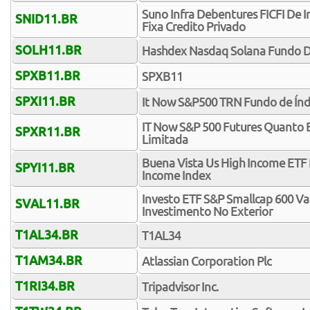
Suno Infra Debentures FICFI De 
SNID11.BR
Fixa Credito Privado
SOLH11.BR
Hashdex Nasdaq Solana Fundo D
SPXB11.BR
SPXB11
SPXI11.BR
It Now S&P500 TRN Fundo de Índ
IT Now S&P 500 Futures Quanto B
SPXR11.BR
Limitada
Buena Vista Us High Income ETF 
SPYI11.BR
Income Index
Investo ETF S&P Smallcap 600 Va
SVAL11.BR
Investimento No Exterior
T1AL34.BR
T1AL34
T1AM34.BR
Atlassian Corporation Plc
T1RI34.BR
Tripadvisor Inc.