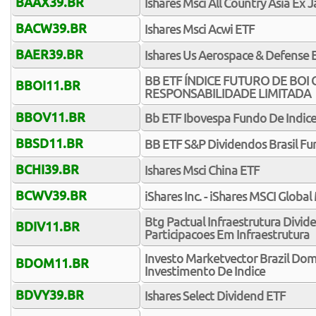
BAAX39.BR
Ishares Msci All Country Asia Ex 
BACW39.BR
Ishares Msci Acwi ETF
BAER39.BR
Ishares Us Aerospace & Defense 
BB ETF ÍNDICE FUTURO DE BOI
BBOI11.BR
RESPONSABILIDADE LIMITADA
BBOV11.BR
Bb ETF Ibovespa Fundo De Indic
BBSD11.BR
BB ETF S&P Dividendos Brasil Fu
BCHI39.BR
Ishares Msci China ETF
BCWV39.BR
iShares Inc. - iShares MSCI Globa
Btg Pactual Infraestrutura Divi
BDIV11.BR
Participacoes Em Infraestrutura
Investo Marketvector Brazil Dom
BDOM11.BR
Investimento De Indice
BDVY39.BR
Ishares Select Dividend ETF